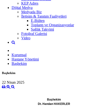
KEP Adres
Dijital Medya
Medyada Biz
İletişim & Tanıtım Faaliyetleri
E-Bülten
Toplantı ve Organizasyonlar
Sağlık Takvimi
Fotoğraf Galerisi
Video
Kurumsal
Hastane Yönetimi
Başhekim
Başhekim
22 Nisan 2025
Başhekim
Dt. Handan HAKERLER