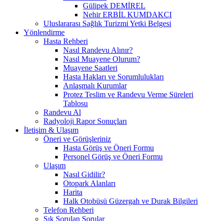
Gülipek DEMİREL
Nehir ERBİL KUMDAKÇI
Uluslararası Sağlık Turizmi Yetki Belgesi
Yönlendirme
Hasta Rehberi
Nasıl Randevu Alınır?
Nasıl Muayene Olurum?
Muayene Saatleri
Hasta Hakları ve Sorumlulukları
Anlaşmalı Kurumlar
Protez Teslim ve Randevu Verme Süreleri
Tablosu
Randevu Al
Radyoloji Rapor Sonuçları
İletişim & Ulaşım
Öneri ve Görüşleriniz
Hasta Görüş ve Öneri Formu
Personel Görüş ve Öneri Formu
Ulaşım
Nasıl Gidilir?
Otopark Alanları
Harita
Halk Otobüsü Güzergah ve Durak Bilgileri
Telefon Rehberi
Sık Sorulan Sorular