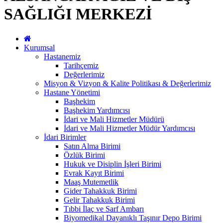
SAĞLIĞI MERKEZİ
Kurumsal
Hastanemiz
Tarihçemiz
Değerlerimiz
Misyon & Vizyon & Kalite Politikası & Değerlerimiz
Hastane Yönetimi
Başhekim
Başhekim Yardımcısı
İdari ve Mali Hizmetler Müdürü
İdari ve Mali Hizmetler Müdür Yardımcısı
İdari Birimler
Satın Alma Birimi
Özlük Birimi
Hukuk ve Disiplin İşleri Birimi
Evrak Kayıt Birimi
Maaş Mutemetlik
Gider Tahakkuk Birimi
Gelir Tahakkuk Birimi
Tıbbi İlaç ve Sarf Ambarı
Biyomedikal Dayanıklı Taşınır Depo Birimi