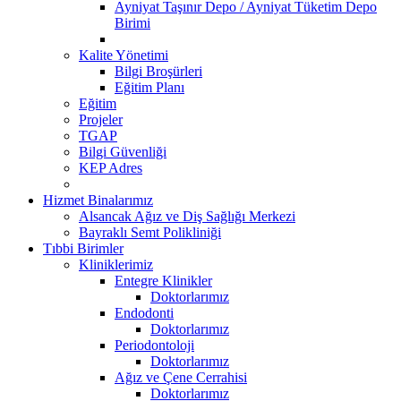
Ayniyat Taşınır Depo / Ayniyat Tüketim Depo
Birimi
Kalite Yönetimi
Bilgi Broşürleri
Eğitim Planı
Eğitim
Projeler
TGAP
Bilgi Güvenliği
KEP Adres
Hizmet Binalarımız
Alsancak Ağız ve Diş Sağlığı Merkezi
Bayraklı Semt Polikliniği
Tıbbi Birimler
Kliniklerimiz
Entegre Klinikler
Doktorlarımız
Endodonti
Doktorlarımız
Periodontoloji
Doktorlarımız
Ağız ve Çene Cerrahisi
Doktorlarımız