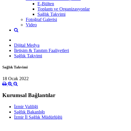
E-Bülten
Toplantı ve Organizasyonlar
Sağlık Takvimi
Fotoğraf Galerisi
Video
Dijital Medya
İletişim & Tanıtım Faaliyetleri
Sağlık Takvimi
Sağlık Takvimi
18 Ocak 2022
Kurumsal Bağlantılar
İzmir Valiliği
Sağlık Bakanlığı
İzmir İl Sağlık Müdürlüğü