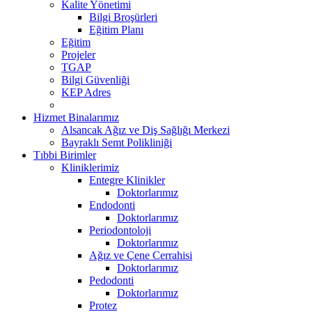
Kalite Yönetimi
Bilgi Broşürleri
Eğitim Planı
Eğitim
Projeler
TGAP
Bilgi Güvenliği
KEP Adres
Hizmet Binalarımız
Alsancak Ağız ve Diş Sağlığı Merkezi
Bayraklı Semt Polikliniği
Tıbbi Birimler
Kliniklerimiz
Entegre Klinikler
Doktorlarımız
Endodonti
Doktorlarımız
Periodontoloji
Doktorlarımız
Ağız ve Çene Cerrahisi
Doktorlarımız
Pedodonti
Doktorlarımız
Protez