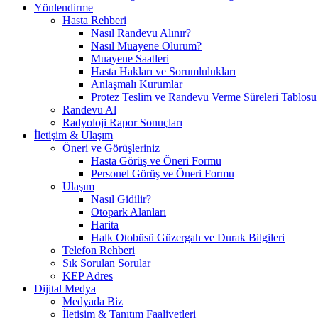
Yönlendirme
Hasta Rehberi
Nasıl Randevu Alınır?
Nasıl Muayene Olurum?
Muayene Saatleri
Hasta Hakları ve Sorumlulukları
Anlaşmalı Kurumlar
Protez Teslim ve Randevu Verme Süreleri Tablosu
Randevu Al
Radyoloji Rapor Sonuçları
İletişim & Ulaşım
Öneri ve Görüşleriniz
Hasta Görüş ve Öneri Formu
Personel Görüş ve Öneri Formu
Ulaşım
Nasıl Gidilir?
Otopark Alanları
Harita
Halk Otobüsü Güzergah ve Durak Bilgileri
Telefon Rehberi
Sık Sorulan Sorular
KEP Adres
Dijital Medya
Medyada Biz
İletişim & Tanıtım Faaliyetleri