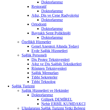
Doktorlarımız
Restoratif
Doktorlarımız
Ağız, Diş ve Çene Radyolojisi
Doktorlarımız
Ortodonti
Doktorlarımız
Bayraklı Semt Polikliniği
Doktorlarımız
Özellikli Hizmetler
Genel Anestezi Altında Tedavi
Evde Sağlık Hizmetleri
Sağlık Personeli
Diş Protez Teknisyenleri
Ağız ve Diş Sağlığı Teknikerleri
Röntgen Teknisyenleri
Sağlık Memurları
Tıbbi Sekreterler
Tıbbi Teknolog
Sağlık Turizmi
Sağlık Hizmetleri ve Hekimler
Doktorlarımız
Gülipek DEMİREL
Nehir ERBİL KUMDAKÇI
Uluslararası Sağlık Turizmi Yetki Belgesi