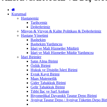
Kurumsal
Hastanemiz
Tarihçemiz
Değerlerimiz
Misyon & Vizyon & Kalite Politikası & Değerlerimiz
Hastane Yönetimi
Başhekim
Başhekim Yardımcısı
İdari ve Mali Hizmetler Müdürü
İdari ve Mali Hizmetler Müdür Yardımcısı
İdari Birimler
Satın Alma Birimi
Özlük Birimi
Hukuk ve Disiplin İşleri Birimi
Evrak Kayıt Birimi
Maaş Mutemetlik
Gider Tahakkuk Birimi
Gelir Tahakkuk Birimi
Tıbbi İlaç ve Sarf Ambarı
Biyomedikal Dayanıklı Taşınır Depo Birimi
Ayniyat Taşınır Depo / Ayniyat Tüketim Depo Bir