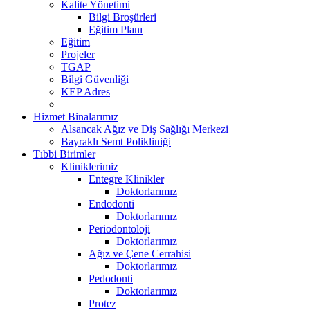
Kalite Yönetimi
Bilgi Broşürleri
Eğitim Planı
Eğitim
Projeler
TGAP
Bilgi Güvenliği
KEP Adres
Hizmet Binalarımız
Alsancak Ağız ve Diş Sağlığı Merkezi
Bayraklı Semt Polikliniği
Tıbbi Birimler
Kliniklerimiz
Entegre Klinikler
Doktorlarımız
Endodonti
Doktorlarımız
Periodontoloji
Doktorlarımız
Ağız ve Çene Cerrahisi
Doktorlarımız
Pedodonti
Doktorlarımız
Protez