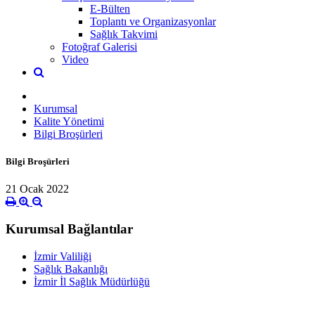
E-Bülten
Toplantı ve Organizasyonlar
Sağlık Takvimi
Fotoğraf Galerisi
Video
Kurumsal
Kalite Yönetimi
Bilgi Broşürleri
Bilgi Broşürleri
21 Ocak 2022
Kurumsal Bağlantılar
İzmir Valiliği
Sağlık Bakanlığı
İzmir İl Sağlık Müdürlüğü