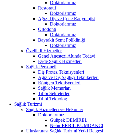
Doktorlarımız
Restoratif
Doktorlarımız
Ağız, Diş ve Çene Radyolojisi
Doktorlarımız
Ortodonti
Doktorlarımız
Bayraklı Semt Polikliniği
Doktorlarımız
Özellikli Hizmetler
Genel Anestezi Altında Tedavi
Evde Sağlık Hizmetleri
Sağlık Personeli
Diş Protez Teknisyenleri
Ağız ve Diş Sağlığı Teknikerleri
Röntgen Teknisyenleri
Sağlık Memurları
Tıbbi Sekreterler
Tıbbi Teknolog
Sağlık Turizmi
Sağlık Hizmetleri ve Hekimler
Doktorlarımız
Gülipek DEMİREL
Nehir ERBİL KUMDAKÇI
Uluslararası Sağlık Turizmi Yetki Belgesi