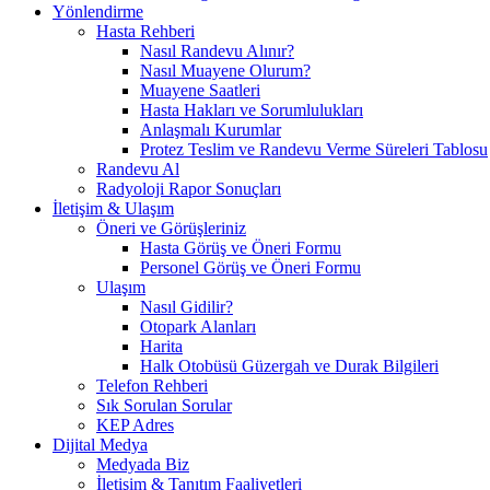
Yönlendirme
Hasta Rehberi
Nasıl Randevu Alınır?
Nasıl Muayene Olurum?
Muayene Saatleri
Hasta Hakları ve Sorumlulukları
Anlaşmalı Kurumlar
Protez Teslim ve Randevu Verme Süreleri Tablosu
Randevu Al
Radyoloji Rapor Sonuçları
İletişim & Ulaşım
Öneri ve Görüşleriniz
Hasta Görüş ve Öneri Formu
Personel Görüş ve Öneri Formu
Ulaşım
Nasıl Gidilir?
Otopark Alanları
Harita
Halk Otobüsü Güzergah ve Durak Bilgileri
Telefon Rehberi
Sık Sorulan Sorular
KEP Adres
Dijital Medya
Medyada Biz
İletişim & Tanıtım Faaliyetleri