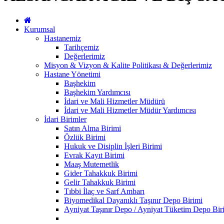
Kurumsal
Hastanemiz
Tarihçemiz
Değerlerimiz
Misyon & Vizyon & Kalite Politikası & Değerlerimiz
Hastane Yönetimi
Başhekim
Başhekim Yardımcısı
İdari ve Mali Hizmetler Müdürü
İdari ve Mali Hizmetler Müdür Yardımcısı
İdari Birimler
Satın Alma Birimi
Özlük Birimi
Hukuk ve Disiplin İşleri Birimi
Evrak Kayıt Birimi
Maaş Mutemetlik
Gider Tahakkuk Birimi
Gelir Tahakkuk Birimi
Tıbbi İlaç ve Sarf Ambarı
Biyomedikal Dayanıklı Taşınır Depo Birimi
Ayniyat Taşınır Depo / Ayniyat Tüketim Depo Bir