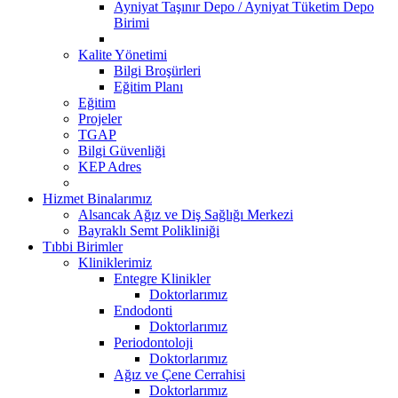
Ayniyat Taşınır Depo / Ayniyat Tüketim Depo
Birimi
Kalite Yönetimi
Bilgi Broşürleri
Eğitim Planı
Eğitim
Projeler
TGAP
Bilgi Güvenliği
KEP Adres
Hizmet Binalarımız
Alsancak Ağız ve Diş Sağlığı Merkezi
Bayraklı Semt Polikliniği
Tıbbi Birimler
Kliniklerimiz
Entegre Klinikler
Doktorlarımız
Endodonti
Doktorlarımız
Periodontoloji
Doktorlarımız
Ağız ve Çene Cerrahisi
Doktorlarımız