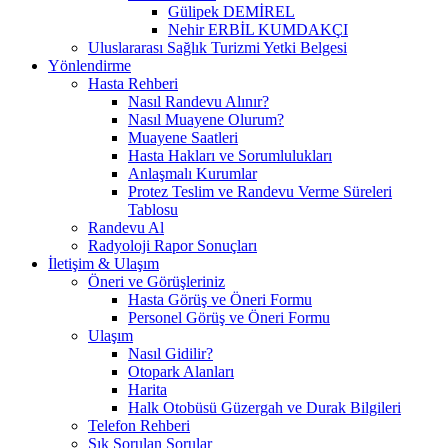
Gülipek DEMİREL
Nehir ERBİL KUMDAKÇI
Uluslararası Sağlık Turizmi Yetki Belgesi
Yönlendirme
Hasta Rehberi
Nasıl Randevu Alınır?
Nasıl Muayene Olurum?
Muayene Saatleri
Hasta Hakları ve Sorumlulukları
Anlaşmalı Kurumlar
Protez Teslim ve Randevu Verme Süreleri
Tablosu
Randevu Al
Radyoloji Rapor Sonuçları
İletişim & Ulaşım
Öneri ve Görüşleriniz
Hasta Görüş ve Öneri Formu
Personel Görüş ve Öneri Formu
Ulaşım
Nasıl Gidilir?
Otopark Alanları
Harita
Halk Otobüsü Güzergah ve Durak Bilgileri
Telefon Rehberi
Sık Sorulan Sorular