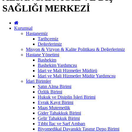
SAĞLIĞI MERKEZİ
Kurumsal
Hastanemiz
Tarihçemiz
Değerlerimiz
Misyon & Vizyon & Kalite Politikası & Değerlerimiz
Hastane Yönetimi
Başhekim
Başhekim Yardımcısı
İdari ve Mali Hizmetler Müdürü
İdari ve Mali Hizmetler Müdür Yardımcısı
İdari Birimler
Satın Alma Birimi
Özlük Birimi
Hukuk ve Disiplin İşleri Birimi
Evrak Kayıt Birimi
Maaş Mutemetlik
Gider Tahakkuk Birimi
Gelir Tahakkuk Birimi
Tıbbi İlaç ve Sarf Ambarı
Biyomedikal Dayanıklı Taşınır Depo Birimi