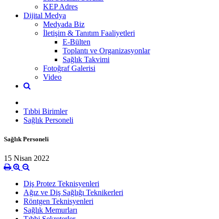
KEP Adres
Dijital Medya
Medyada Biz
İletişim & Tanıtım Faaliyetleri
E-Bülten
Toplantı ve Organizasyonlar
Sağlık Takvimi
Fotoğraf Galerisi
Video
Tıbbi Birimler
Sağlık Personeli
Sağlık Personeli
15 Nisan 2022
Diş Protez Teknisyenleri
Ağız ve Diş Sağlığı Teknikerleri
Röntgen Teknisyenleri
Sağlık Memurları
Tıbbi Sekreterler