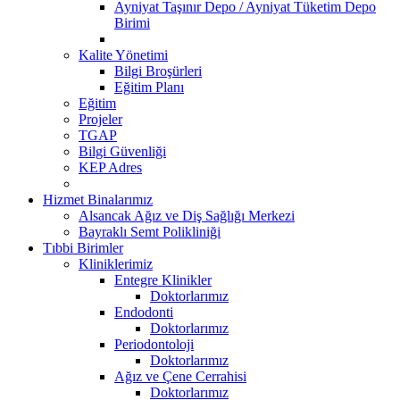
Ayniyat Taşınır Depo / Ayniyat Tüketim Depo
Birimi
Kalite Yönetimi
Bilgi Broşürleri
Eğitim Planı
Eğitim
Projeler
TGAP
Bilgi Güvenliği
KEP Adres
Hizmet Binalarımız
Alsancak Ağız ve Diş Sağlığı Merkezi
Bayraklı Semt Polikliniği
Tıbbi Birimler
Kliniklerimiz
Entegre Klinikler
Doktorlarımız
Endodonti
Doktorlarımız
Periodontoloji
Doktorlarımız
Ağız ve Çene Cerrahisi
Doktorlarımız