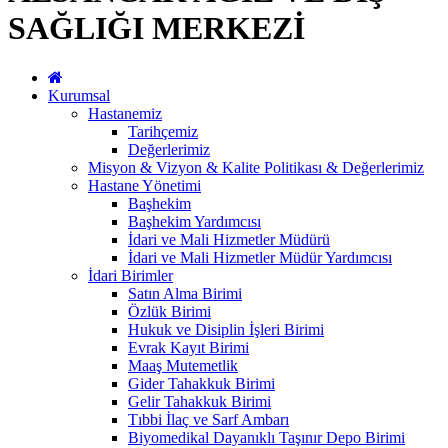
SAĞLIĞI MERKEZİ
Kurumsal
Hastanemiz
Tarihçemiz
Değerlerimiz
Misyon & Vizyon & Kalite Politikası & Değerlerimiz
Hastane Yönetimi
Başhekim
Başhekim Yardımcısı
İdari ve Mali Hizmetler Müdürü
İdari ve Mali Hizmetler Müdür Yardımcısı
İdari Birimler
Satın Alma Birimi
Özlük Birimi
Hukuk ve Disiplin İşleri Birimi
Evrak Kayıt Birimi
Maaş Mutemetlik
Gider Tahakkuk Birimi
Gelir Tahakkuk Birimi
Tıbbi İlaç ve Sarf Ambarı
Biyomedikal Dayanıklı Taşınır Depo Birimi