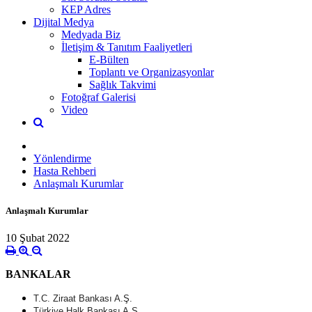
KEP Adres
Dijital Medya
Medyada Biz
İletişim & Tanıtım Faaliyetleri
E-Bülten
Toplantı ve Organizasyonlar
Sağlık Takvimi
Fotoğraf Galerisi
Video
Yönlendirme
Hasta Rehberi
Anlaşmalı Kurumlar
Anlaşmalı Kurumlar
10 Şubat 2022
BANKALAR
T.C. Ziraat Bankası A.Ş.
Türkiye Halk Bankası A.Ş.