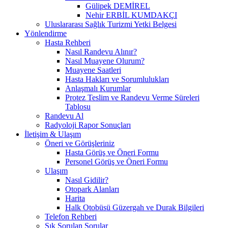
Gülipek DEMİREL
Nehir ERBİL KUMDAKÇI
Uluslararası Sağlık Turizmi Yetki Belgesi
Yönlendirme
Hasta Rehberi
Nasıl Randevu Alınır?
Nasıl Muayene Olurum?
Muayene Saatleri
Hasta Hakları ve Sorumlulukları
Anlaşmalı Kurumlar
Protez Teslim ve Randevu Verme Süreleri
Tablosu
Randevu Al
Radyoloji Rapor Sonuçları
İletişim & Ulaşım
Öneri ve Görüşleriniz
Hasta Görüş ve Öneri Formu
Personel Görüş ve Öneri Formu
Ulaşım
Nasıl Gidilir?
Otopark Alanları
Harita
Halk Otobüsü Güzergah ve Durak Bilgileri
Telefon Rehberi
Sık Sorulan Sorular