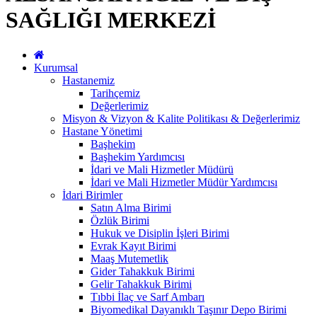
SAĞLIĞI MERKEZİ
Kurumsal
Hastanemiz
Tarihçemiz
Değerlerimiz
Misyon & Vizyon & Kalite Politikası & Değerlerimiz
Hastane Yönetimi
Başhekim
Başhekim Yardımcısı
İdari ve Mali Hizmetler Müdürü
İdari ve Mali Hizmetler Müdür Yardımcısı
İdari Birimler
Satın Alma Birimi
Özlük Birimi
Hukuk ve Disiplin İşleri Birimi
Evrak Kayıt Birimi
Maaş Mutemetlik
Gider Tahakkuk Birimi
Gelir Tahakkuk Birimi
Tıbbi İlaç ve Sarf Ambarı
Biyomedikal Dayanıklı Taşınır Depo Birimi