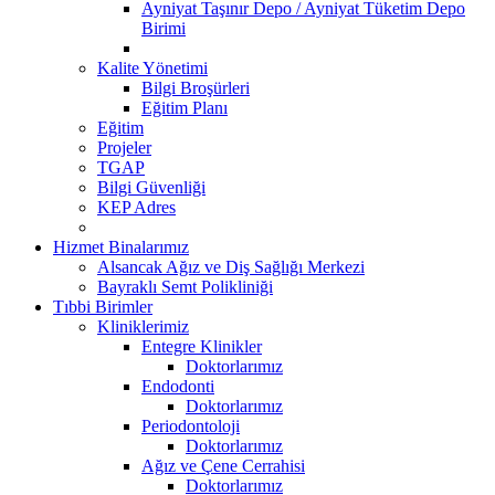
Ayniyat Taşınır Depo / Ayniyat Tüketim Depo
Birimi
Kalite Yönetimi
Bilgi Broşürleri
Eğitim Planı
Eğitim
Projeler
TGAP
Bilgi Güvenliği
KEP Adres
Hizmet Binalarımız
Alsancak Ağız ve Diş Sağlığı Merkezi
Bayraklı Semt Polikliniği
Tıbbi Birimler
Kliniklerimiz
Entegre Klinikler
Doktorlarımız
Endodonti
Doktorlarımız
Periodontoloji
Doktorlarımız
Ağız ve Çene Cerrahisi
Doktorlarımız