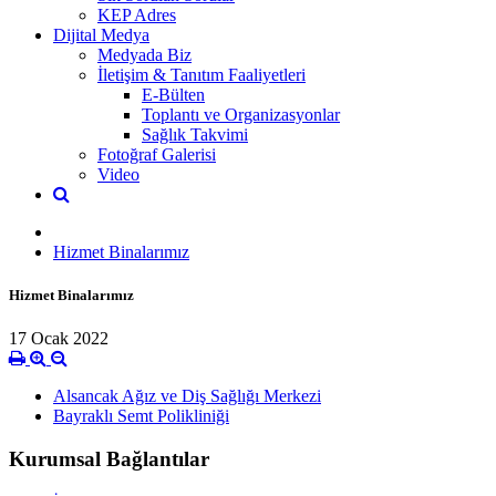
KEP Adres
Dijital Medya
Medyada Biz
İletişim & Tanıtım Faaliyetleri
E-Bülten
Toplantı ve Organizasyonlar
Sağlık Takvimi
Fotoğraf Galerisi
Video
Hizmet Binalarımız
Hizmet Binalarımız
17 Ocak 2022
Alsancak Ağız ve Diş Sağlığı Merkezi
Bayraklı Semt Polikliniği
Kurumsal Bağlantılar