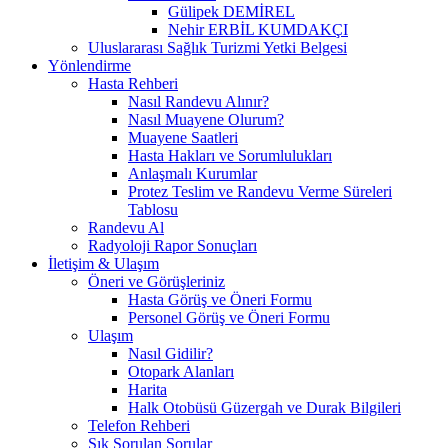
Gülipek DEMİREL
Nehir ERBİL KUMDAKÇI
Uluslararası Sağlık Turizmi Yetki Belgesi
Yönlendirme
Hasta Rehberi
Nasıl Randevu Alınır?
Nasıl Muayene Olurum?
Muayene Saatleri
Hasta Hakları ve Sorumlulukları
Anlaşmalı Kurumlar
Protez Teslim ve Randevu Verme Süreleri
Tablosu
Randevu Al
Radyoloji Rapor Sonuçları
İletişim & Ulaşım
Öneri ve Görüşleriniz
Hasta Görüş ve Öneri Formu
Personel Görüş ve Öneri Formu
Ulaşım
Nasıl Gidilir?
Otopark Alanları
Harita
Halk Otobüsü Güzergah ve Durak Bilgileri
Telefon Rehberi
Sık Sorulan Sorular