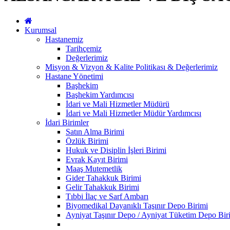
Kurumsal
Hastanemiz
Tarihçemiz
Değerlerimiz
Misyon & Vizyon & Kalite Politikası & Değerlerimiz
Hastane Yönetimi
Başhekim
Başhekim Yardımcısı
İdari ve Mali Hizmetler Müdürü
İdari ve Mali Hizmetler Müdür Yardımcısı
İdari Birimler
Satın Alma Birimi
Özlük Birimi
Hukuk ve Disiplin İşleri Birimi
Evrak Kayıt Birimi
Maaş Mutemetlik
Gider Tahakkuk Birimi
Gelir Tahakkuk Birimi
Tıbbi İlaç ve Sarf Ambarı
Biyomedikal Dayanıklı Taşınır Depo Birimi
Ayniyat Taşınır Depo / Ayniyat Tüketim Depo Bir