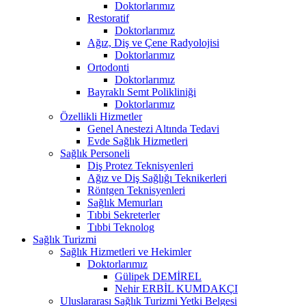
Doktorlarımız
Restoratif
Doktorlarımız
Ağız, Diş ve Çene Radyolojisi
Doktorlarımız
Ortodonti
Doktorlarımız
Bayraklı Semt Polikliniği
Doktorlarımız
Özellikli Hizmetler
Genel Anestezi Altında Tedavi
Evde Sağlık Hizmetleri
Sağlık Personeli
Diş Protez Teknisyenleri
Ağız ve Diş Sağlığı Teknikerleri
Röntgen Teknisyenleri
Sağlık Memurları
Tıbbi Sekreterler
Tıbbi Teknolog
Sağlık Turizmi
Sağlık Hizmetleri ve Hekimler
Doktorlarımız
Gülipek DEMİREL
Nehir ERBİL KUMDAKÇI
Uluslararası Sağlık Turizmi Yetki Belgesi