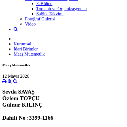
E-Bülten
Toplantı ve Organizasyonlar
Sağlık Takvimi
Fotoğraf Galerisi
Video
Kurumsal
İdari Birimler
Maaş Mutemetlik
Maaş Mutemetlik
12 Mayıs 2026
Sevda SAVAŞ
Özlem TOPÇU
Gülnur KILINÇ
Dahili No :3399-1166