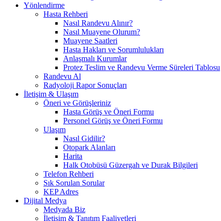
Yönlendirme
Hasta Rehberi
Nasıl Randevu Alınır?
Nasıl Muayene Olurum?
Muayene Saatleri
Hasta Hakları ve Sorumlulukları
Anlaşmalı Kurumlar
Protez Teslim ve Randevu Verme Süreleri Tablosu
Randevu Al
Radyoloji Rapor Sonuçları
İletişim & Ulaşım
Öneri ve Görüşleriniz
Hasta Görüş ve Öneri Formu
Personel Görüş ve Öneri Formu
Ulaşım
Nasıl Gidilir?
Otopark Alanları
Harita
Halk Otobüsü Güzergah ve Durak Bilgileri
Telefon Rehberi
Sık Sorulan Sorular
KEP Adres
Dijital Medya
Medyada Biz
İletişim & Tanıtım Faaliyetleri