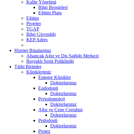
Kalite Yönetimi
Bilgi Broşürleri
Eğitim Planı
Eğitim
Projeler
TGAP
Bilgi Güvenliği
KEP Adres
Hizmet Binalarımız
Alsancak Ağız ve Diş Sağlığı Merkezi
Bayraklı Semt Polikliniği
Tıbbi Birimler
Kliniklerimiz
Entegre Klinikler
Doktorlarımız
Endodonti
Doktorlarımız
Periodontoloji
Doktorlarımız
Ağız ve Çene Cerrahisi
Doktorlarımız
Pedodonti
Doktorlarımız
Protez