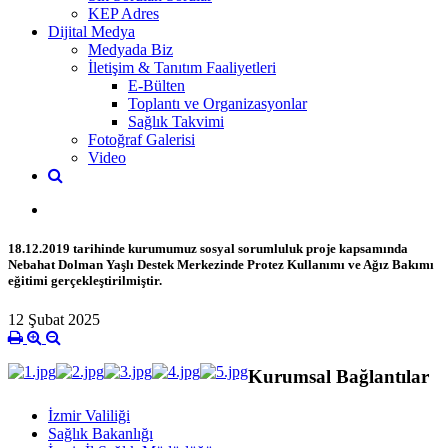
KEP Adres
Dijital Medya
Medyada Biz
İletişim & Tanıtım Faaliyetleri
E-Bülten
Toplantı ve Organizasyonlar
Sağlık Takvimi
Fotoğraf Galerisi
Video
18.12.2019 tarihinde kurumumuz sosyal sorumluluk proje kapsamında
Nebahat Dolman Yaşlı Destek Merkezinde Protez Kullanımı ve Ağız Bakımı
eğitimi gerçekleştirilmiştir.
12 Şubat 2025
Kurumsal Bağlantılar
İzmir Valiliği
Sağlık Bakanlığı