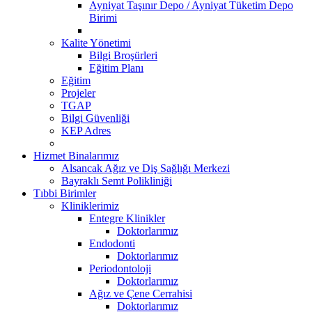
Ayniyat Taşınır Depo / Ayniyat Tüketim Depo
Birimi
Kalite Yönetimi
Bilgi Broşürleri
Eğitim Planı
Eğitim
Projeler
TGAP
Bilgi Güvenliği
KEP Adres
Hizmet Binalarımız
Alsancak Ağız ve Diş Sağlığı Merkezi
Bayraklı Semt Polikliniği
Tıbbi Birimler
Kliniklerimiz
Entegre Klinikler
Doktorlarımız
Endodonti
Doktorlarımız
Periodontoloji
Doktorlarımız
Ağız ve Çene Cerrahisi
Doktorlarımız