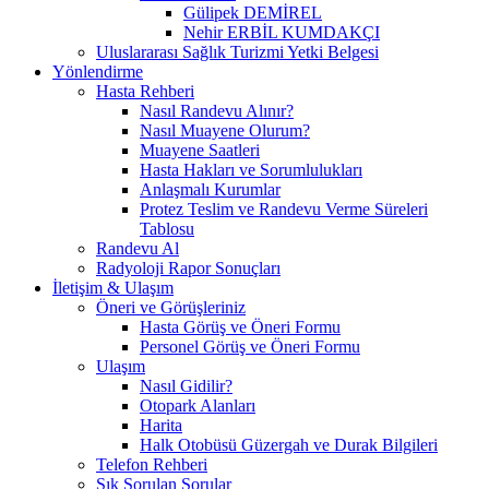
Gülipek DEMİREL
Nehir ERBİL KUMDAKÇI
Uluslararası Sağlık Turizmi Yetki Belgesi
Yönlendirme
Hasta Rehberi
Nasıl Randevu Alınır?
Nasıl Muayene Olurum?
Muayene Saatleri
Hasta Hakları ve Sorumlulukları
Anlaşmalı Kurumlar
Protez Teslim ve Randevu Verme Süreleri
Tablosu
Randevu Al
Radyoloji Rapor Sonuçları
İletişim & Ulaşım
Öneri ve Görüşleriniz
Hasta Görüş ve Öneri Formu
Personel Görüş ve Öneri Formu
Ulaşım
Nasıl Gidilir?
Otopark Alanları
Harita
Halk Otobüsü Güzergah ve Durak Bilgileri
Telefon Rehberi
Sık Sorulan Sorular