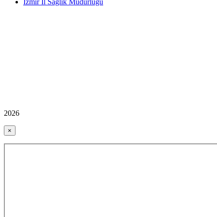
İzmir İl Sağlık Müdürlüğü
2026
×