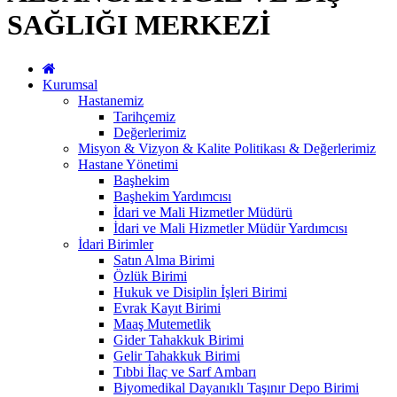
SAĞLIĞI MERKEZİ
Kurumsal
Hastanemiz
Tarihçemiz
Değerlerimiz
Misyon & Vizyon & Kalite Politikası & Değerlerimiz
Hastane Yönetimi
Başhekim
Başhekim Yardımcısı
İdari ve Mali Hizmetler Müdürü
İdari ve Mali Hizmetler Müdür Yardımcısı
İdari Birimler
Satın Alma Birimi
Özlük Birimi
Hukuk ve Disiplin İşleri Birimi
Evrak Kayıt Birimi
Maaş Mutemetlik
Gider Tahakkuk Birimi
Gelir Tahakkuk Birimi
Tıbbi İlaç ve Sarf Ambarı
Biyomedikal Dayanıklı Taşınır Depo Birimi