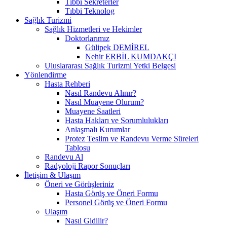
Tıbbi Sekreterler
Tıbbi Teknolog
Sağlık Turizmi
Sağlık Hizmetleri ve Hekimler
Doktorlarımız
Gülipek DEMİREL
Nehir ERBİL KUMDAKÇI
Uluslararası Sağlık Turizmi Yetki Belgesi
Yönlendirme
Hasta Rehberi
Nasıl Randevu Alınır?
Nasıl Muayene Olurum?
Muayene Saatleri
Hasta Hakları ve Sorumlulukları
Anlaşmalı Kurumlar
Protez Teslim ve Randevu Verme Süreleri
Tablosu
Randevu Al
Radyoloji Rapor Sonuçları
İletişim & Ulaşım
Öneri ve Görüşleriniz
Hasta Görüş ve Öneri Formu
Personel Görüş ve Öneri Formu
Ulaşım
Nasıl Gidilir?