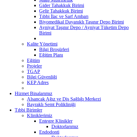
Gider Tahakkuk Birimi
Gelir Tahakkuk Birimi
Tıbbi İlaç ve Sarf Ambarı
Biyomedikal Dayanıklı Taşınır Depo Birimi
Ayniyat Taşınır Depo / Ayniyat Tüketim Depo
Birimi
Kalite Yönetimi
Bilgi Broşürleri
Eğitim Planı
Eğitim
Projeler
TGAP
Bilgi Güvenliği
KEP Adres
Hizmet Binalarımız
Alsancak Ağız ve Diş Sağlığı Merkezi
Bayraklı Semt Polikliniği
Tıbbi Birimler
Kliniklerimiz
Entegre Klinikler
Doktorlarımız
Endodonti