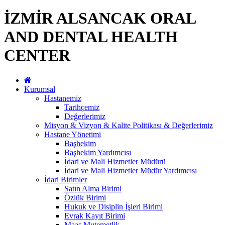
İZMİR ALSANCAK ORAL
AND DENTAL HEALTH
CENTER
Kurumsal
Hastanemiz
Tarihçemiz
Değerlerimiz
Misyon & Vizyon & Kalite Politikası & Değerlerimiz
Hastane Yönetimi
Başhekim
Başhekim Yardımcısı
İdari ve Mali Hizmetler Müdürü
İdari ve Mali Hizmetler Müdür Yardımcısı
İdari Birimler
Satın Alma Birimi
Özlük Birimi
Hukuk ve Disiplin İşleri Birimi
Evrak Kayıt Birimi
Maaş Mutemetlik