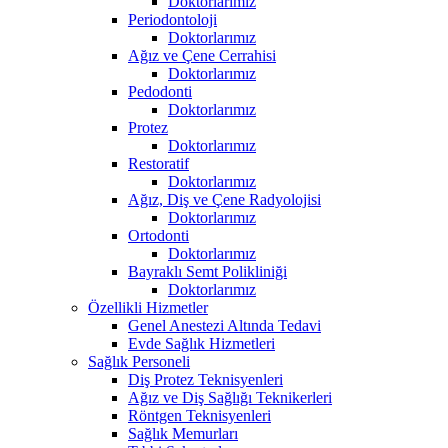
Doktorlarımız
Periodontoloji
Doktorlarımız
Ağız ve Çene Cerrahisi
Doktorlarımız
Pedodonti
Doktorlarımız
Protez
Doktorlarımız
Restoratif
Doktorlarımız
Ağız, Diş ve Çene Radyolojisi
Doktorlarımız
Ortodonti
Doktorlarımız
Bayraklı Semt Polikliniği
Doktorlarımız
Özellikli Hizmetler
Genel Anestezi Altında Tedavi
Evde Sağlık Hizmetleri
Sağlık Personeli
Diş Protez Teknisyenleri
Ağız ve Diş Sağlığı Teknikerleri
Röntgen Teknisyenleri
Sağlık Memurları