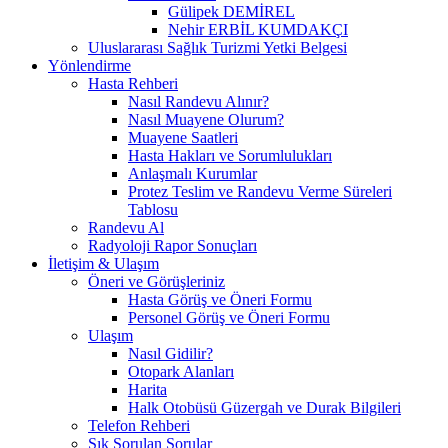
Gülipek DEMİREL
Nehir ERBİL KUMDAKÇI
Uluslararası Sağlık Turizmi Yetki Belgesi
Yönlendirme
Hasta Rehberi
Nasıl Randevu Alınır?
Nasıl Muayene Olurum?
Muayene Saatleri
Hasta Hakları ve Sorumlulukları
Anlaşmalı Kurumlar
Protez Teslim ve Randevu Verme Süreleri
Tablosu
Randevu Al
Radyoloji Rapor Sonuçları
İletişim & Ulaşım
Öneri ve Görüşleriniz
Hasta Görüş ve Öneri Formu
Personel Görüş ve Öneri Formu
Ulaşım
Nasıl Gidilir?
Otopark Alanları
Harita
Halk Otobüsü Güzergah ve Durak Bilgileri
Telefon Rehberi
Sık Sorulan Sorular