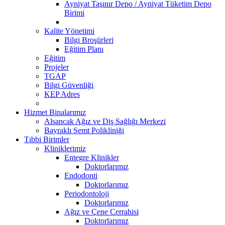
Ayniyat Taşınır Depo / Ayniyat Tüketim Depo
Birimi
Kalite Yönetimi
Bilgi Broşürleri
Eğitim Planı
Eğitim
Projeler
TGAP
Bilgi Güvenliği
KEP Adres
Hizmet Binalarımız
Alsancak Ağız ve Diş Sağlığı Merkezi
Bayraklı Semt Polikliniği
Tıbbi Birimler
Kliniklerimiz
Entegre Klinikler
Doktorlarımız
Endodonti
Doktorlarımız
Periodontoloji
Doktorlarımız
Ağız ve Çene Cerrahisi
Doktorlarımız