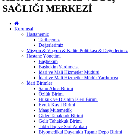
SAĞLIĞI MERKEZİ
Kurumsal
Hastanemiz
Tarihçemiz
Değerlerimiz
Misyon & Vizyon & Kalite Politikası & Değerlerimiz
Hastane Yönetimi
Başhekim
Başhekim Yardımcısı
İdari ve Mali Hizmetler Müdürü
İdari ve Mali Hizmetler Müdür Yardımcısı
İdari Birimler
Satın Alma Birimi
Özlük Birimi
Hukuk ve Disiplin İşleri Birimi
Evrak Kayıt Birimi
Maaş Mutemetlik
Gider Tahakkuk Birimi
Gelir Tahakkuk Birimi
Tıbbi İlaç ve Sarf Ambarı
Biyomedikal Dayanıklı Taşınır Depo Birimi