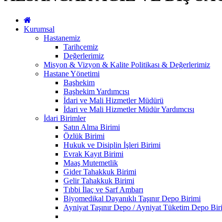
Kurumsal
Hastanemiz
Tarihçemiz
Değerlerimiz
Misyon & Vizyon & Kalite Politikası & Değerlerimiz
Hastane Yönetimi
Başhekim
Başhekim Yardımcısı
İdari ve Mali Hizmetler Müdürü
İdari ve Mali Hizmetler Müdür Yardımcısı
İdari Birimler
Satın Alma Birimi
Özlük Birimi
Hukuk ve Disiplin İşleri Birimi
Evrak Kayıt Birimi
Maaş Mutemetlik
Gider Tahakkuk Birimi
Gelir Tahakkuk Birimi
Tıbbi İlaç ve Sarf Ambarı
Biyomedikal Dayanıklı Taşınır Depo Birimi
Ayniyat Taşınır Depo / Ayniyat Tüketim Depo Bir