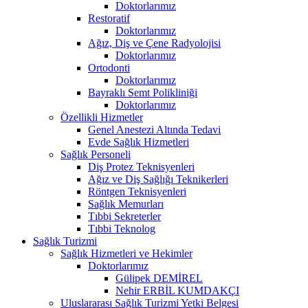
Doktorlarımız
Restoratif
Doktorlarımız
Ağız, Diş ve Çene Radyolojisi
Doktorlarımız
Ortodonti
Doktorlarımız
Bayraklı Semt Polikliniği
Doktorlarımız
Özellikli Hizmetler
Genel Anestezi Altında Tedavi
Evde Sağlık Hizmetleri
Sağlık Personeli
Diş Protez Teknisyenleri
Ağız ve Diş Sağlığı Teknikerleri
Röntgen Teknisyenleri
Sağlık Memurları
Tıbbi Sekreterler
Tıbbi Teknolog
Sağlık Turizmi
Sağlık Hizmetleri ve Hekimler
Doktorlarımız
Gülipek DEMİREL
Nehir ERBİL KUMDAKÇI
Uluslararası Sağlık Turizmi Yetki Belgesi