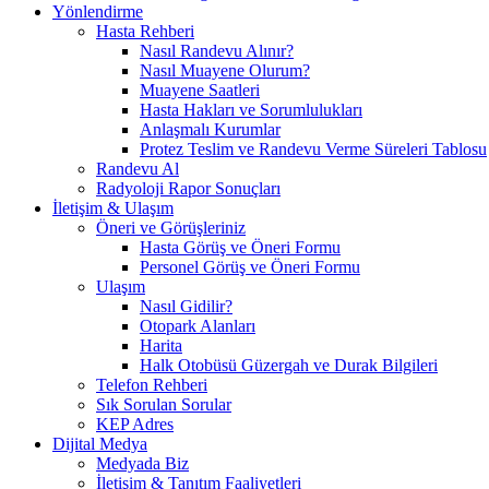
Yönlendirme
Hasta Rehberi
Nasıl Randevu Alınır?
Nasıl Muayene Olurum?
Muayene Saatleri
Hasta Hakları ve Sorumlulukları
Anlaşmalı Kurumlar
Protez Teslim ve Randevu Verme Süreleri Tablosu
Randevu Al
Radyoloji Rapor Sonuçları
İletişim & Ulaşım
Öneri ve Görüşleriniz
Hasta Görüş ve Öneri Formu
Personel Görüş ve Öneri Formu
Ulaşım
Nasıl Gidilir?
Otopark Alanları
Harita
Halk Otobüsü Güzergah ve Durak Bilgileri
Telefon Rehberi
Sık Sorulan Sorular
KEP Adres
Dijital Medya
Medyada Biz
İletişim & Tanıtım Faaliyetleri