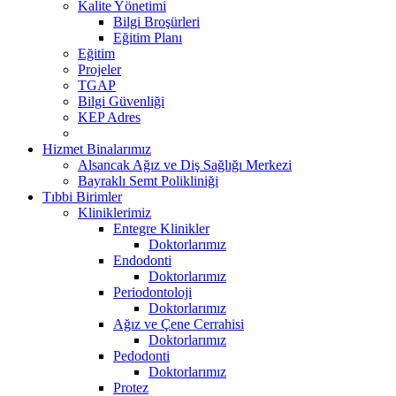
Kalite Yönetimi
Bilgi Broşürleri
Eğitim Planı
Eğitim
Projeler
TGAP
Bilgi Güvenliği
KEP Adres
Hizmet Binalarımız
Alsancak Ağız ve Diş Sağlığı Merkezi
Bayraklı Semt Polikliniği
Tıbbi Birimler
Kliniklerimiz
Entegre Klinikler
Doktorlarımız
Endodonti
Doktorlarımız
Periodontoloji
Doktorlarımız
Ağız ve Çene Cerrahisi
Doktorlarımız
Pedodonti
Doktorlarımız
Protez