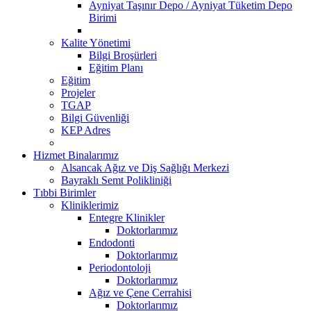
Ayniyat Taşınır Depo / Ayniyat Tüketim Depo
Birimi
Kalite Yönetimi
Bilgi Broşürleri
Eğitim Planı
Eğitim
Projeler
TGAP
Bilgi Güvenliği
KEP Adres
Hizmet Binalarımız
Alsancak Ağız ve Diş Sağlığı Merkezi
Bayraklı Semt Polikliniği
Tıbbi Birimler
Kliniklerimiz
Entegre Klinikler
Doktorlarımız
Endodonti
Doktorlarımız
Periodontoloji
Doktorlarımız
Ağız ve Çene Cerrahisi
Doktorlarımız