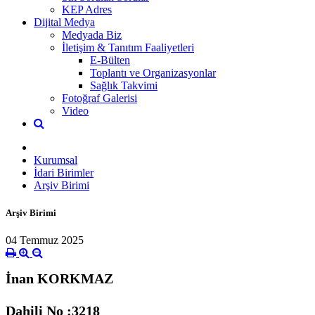
KEP Adres
Dijital Medya
Medyada Biz
İletişim & Tanıtım Faaliyetleri
E-Bülten
Toplantı ve Organizasyonlar
Sağlık Takvimi
Fotoğraf Galerisi
Video
Kurumsal
İdari Birimler
Arşiv Birimi
Arşiv Birimi
04 Temmuz 2025
İnan KORKMAZ
Dahili No :3218