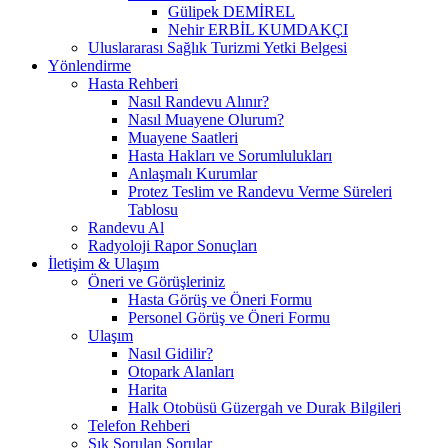
Gülipek DEMİREL
Nehir ERBİL KUMDAKÇI
Uluslararası Sağlık Turizmi Yetki Belgesi
Yönlendirme
Hasta Rehberi
Nasıl Randevu Alınır?
Nasıl Muayene Olurum?
Muayene Saatleri
Hasta Hakları ve Sorumlulukları
Anlaşmalı Kurumlar
Protez Teslim ve Randevu Verme Süreleri
Tablosu
Randevu Al
Radyoloji Rapor Sonuçları
İletişim & Ulaşım
Öneri ve Görüşleriniz
Hasta Görüş ve Öneri Formu
Personel Görüş ve Öneri Formu
Ulaşım
Nasıl Gidilir?
Otopark Alanları
Harita
Halk Otobüsü Güzergah ve Durak Bilgileri
Telefon Rehberi
Sık Sorulan Sorular