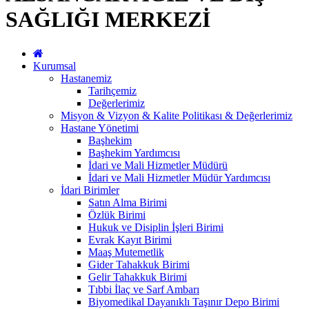
SAĞLIĞI MERKEZİ
Kurumsal
Hastanemiz
Tarihçemiz
Değerlerimiz
Misyon & Vizyon & Kalite Politikası & Değerlerimiz
Hastane Yönetimi
Başhekim
Başhekim Yardımcısı
İdari ve Mali Hizmetler Müdürü
İdari ve Mali Hizmetler Müdür Yardımcısı
İdari Birimler
Satın Alma Birimi
Özlük Birimi
Hukuk ve Disiplin İşleri Birimi
Evrak Kayıt Birimi
Maaş Mutemetlik
Gider Tahakkuk Birimi
Gelir Tahakkuk Birimi
Tıbbi İlaç ve Sarf Ambarı
Biyomedikal Dayanıklı Taşınır Depo Birimi